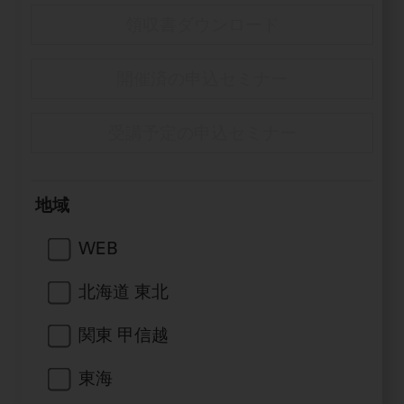
セミナー・イベント
チェア・ユニット
製品サポート情報
領収書ダウンロード
チェア・ユニット関連
全てのセミナー・イベント
製品から探す
開業支援
X線撮影装置・器具関連
開催済の申込セミナー
全種別
カテゴリーから探す
レーザー装置関連
One to One Club
歯科医師
その他設備機器
モリタ友の会
メーカーから探す
受講予定の申込セミナー
開業マニュアル
歯科衛生士
小型器械
デジタル製品サポート
有料会員のご案内
開業医インタビュー
学術・お役立ち情報
歯科技工士
診療用材料
一般会員
メールでのお問い合わせ
地域
歯科開業への道
歯科助手
高齢者歯科
IT商品
商品に関するお問い合わせ
勤務医会員
ニュース
WEB
Start Up チェック
よくわかる高齢者歯科
院内ネットワーク関連
Webセミナー
モリタに対するご意見・お問い合わせ
技工士会員
DOOR/IOS/CADCAM関連
製品に関する重要なお知らせ
北海道 東北
動画セミナー アーカイブ
始めよう訪問診療
デンタルショー
支店・営業所
ご開業に関するお問い合わせ
ディーラー向けシステム関連
衛生士会員
ニュース
物件エリア調査
高齢者歯科・訪問診療 製品情報
関東 甲信越
モリタ関連イベント
CADデータ
お客様の声への取り組み
無料会員のご案内
支店営業所
SNS
DENTAL OFFICE セレクション
pd style
学会・研究会
東海
中古医療機器
商品感動体験
会員登録
はじめての方へ