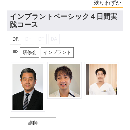
残りわずか
インプラントベーシック４日間実
践コース
DR
DH
DT
DA
研修会
インプラント
講師