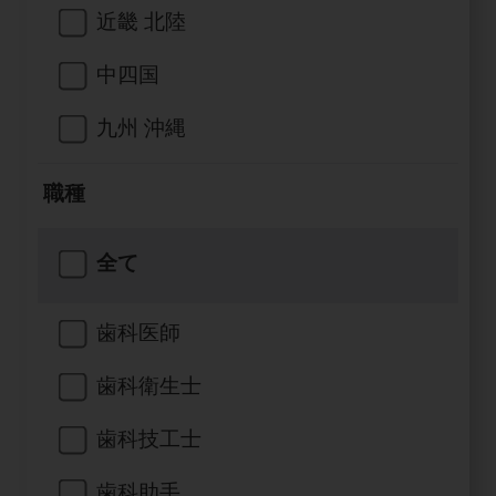
公式SNS一覧
添付文書の電子化
BLOG
ログイン
近畿 北陸
ショールーム
pdとは
ビバリーくんLINEスタンプ
オンラインカタログ InternetDO
Q&A
中四国
全国のショールーム
院内ツアー
Dental Plaza Tokyo
モリタ友の会のご案内
修理・メンテナンス等
北海道
九州 沖縄
デンタルマガジン
モリタ友の会無料会員登録
Dental Plaza Tokyo
宮城
MDSC
ビデオライブラリー
職種
東京
DMR（ディーエムアール）
MDSCについて
愛知
全て
特集
Digital Seminar
大阪
メールマガジンスマイル＋
見学予約
歯科医師
京都
メール
ビバリーくんの歯科イラスト素材集
歯科衛生士
広島
モリタカレンダー
メールでのお問い合わせはこちら
歯科技工士
福岡
歯科助手