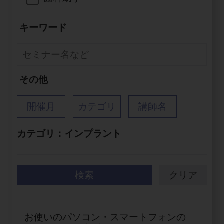
電 話 /
0800-222-8020
（無料）
FAX /
0800-222-6480
（無料）
キーワード
IP電話・ひかり電話は繋がらない場合がありま
す。
その他
受付時間 月～金 9:00～17:00 （祝日・夏季休
暇、年末年始を除く）
開催月
カテゴリ
講師名
歯科医療従事者専用窓口となります。
ディーラー様におかれましては、モリタ各担当営
カテゴリ：
インプラント
業所へお問い合わせ願います。
検索
クリア
企業情報
お使いのパソコン・スマートフォンの
個人情報保護方針
特定商取引について