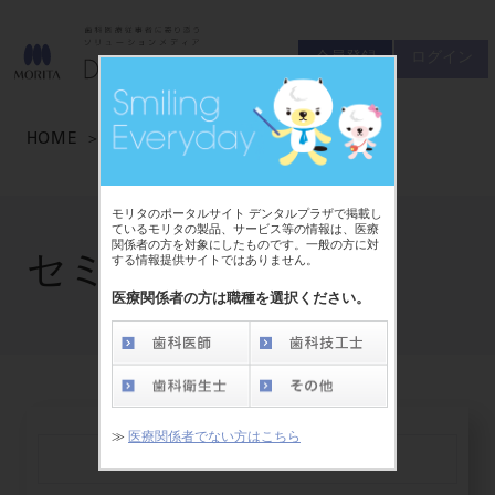
会員登録
ログイン
ゲスト
お問い合わせ
HOME
セミナー・イベント
商品について
会員登録
ログイン
セミナーについて
モリタのポータルサイト デンタルプラザで掲載し
友の会について
ているモリタの製品、サービス等の情報は、医療
関係者の方を対象にしたものです。一般の方に対
ご開業について
セミナー・イベント
する情報提供サイトではありません。
MORITA With
医療関係者の方は職種を選択ください。
製品情報
製品情報トップ
サポート情報
≫
医療関係者でない方はこちら
製品カテゴリ
セミナーメール受信ボックス
お客様相談センター
大型器械