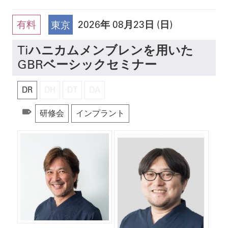
有料
2026
年
08月23日 (日)
東京
Tiハニカムメンブレンを用いた
GBRベーシックセミナー
DR
DH
DT
DA
研修会
インプラント