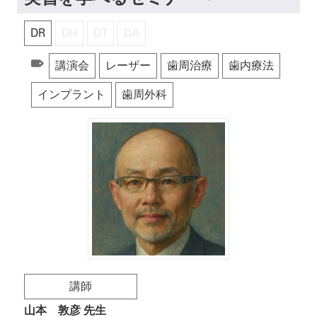
実習を学べるセミナー～
DR
DH
DT
DA
講演会
レーザー
歯周治療
歯内療法
インプラント
歯周外科
講師
山本 敦彦 先生