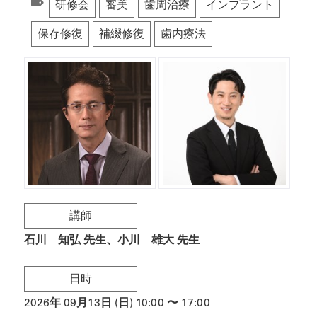
研修会
審美
歯周治療
インプラント
保存修復
補綴修復
歯内療法
講師
石川 知弘 先生
小川 雄大 先生
日時
2026
年
09月13日 (日)
10:00
〜
17:00